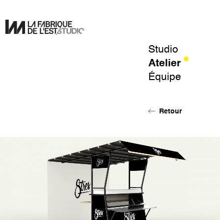
Studio
Pour
Atelier
un
Équipe
design
de
l'éphémère.
Retour