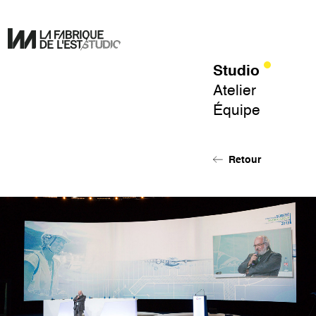
Studio
Pour
Atelier
un
Équipe
design
de
l'éphémère.
Retour