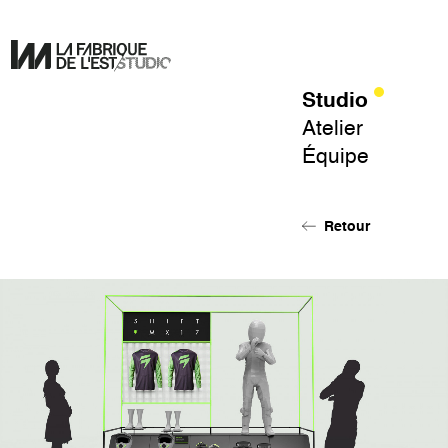
Studio
Pour
Atelier
un
Équipe
design
de
l'éphémère.
Retour