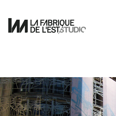
Pour
un
design
de
l'éphémère.