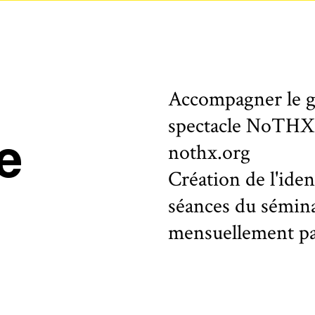
Accompagner le g
spectacle NoTHX -
e
nothx.org
Création de l'ide
séances du sémina
mensuellement pa