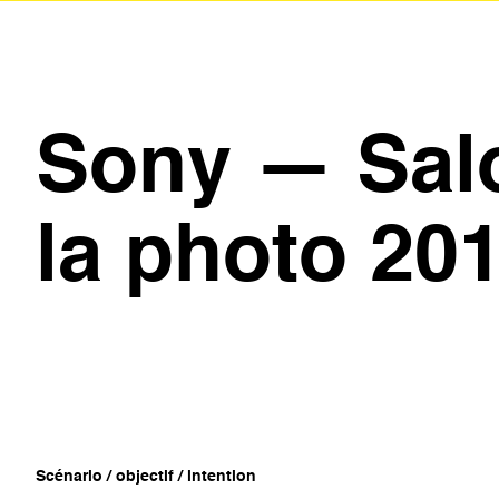
Sony — Sal
la photo 20
Scénario / objectif / intention