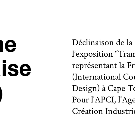
ne
Déclinaison de la
l’exposition “Tra
aise
représentant la F
(International Cou
Design) à Cape T
)
Pour l'APCI, l'Ag
Création Industrie