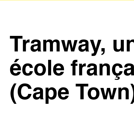
Tramway, u
école franç
(Cape Town