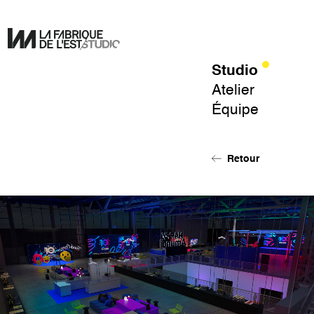
Studio
Pour
Atelier
un
Équipe
design
de
l'éphémère.
Retour