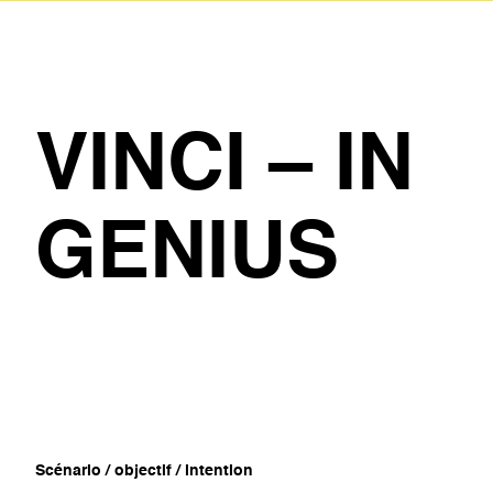
VINCI – IN
GENIUS
Scénario / objectif / intention