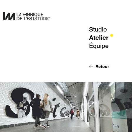
Studio
Pour
Atelier
un
Équipe
design
de
l'éphémère.
Retour