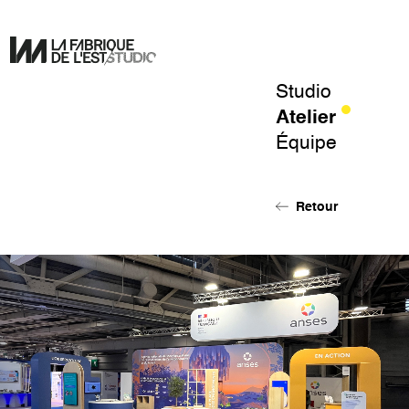
Studio
Pour
Atelier
un
Équipe
design
de
l'éphémère.
Retour