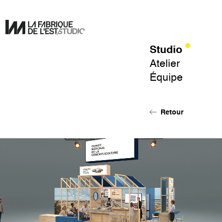
Studio
Pour
Atelier
un
Équipe
design
de
l'éphémère.
Retour