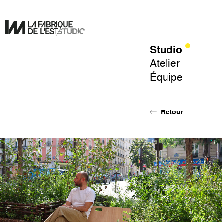
Studio
Pour
Atelier
un
Équipe
design
de
l'éphémère.
Retour