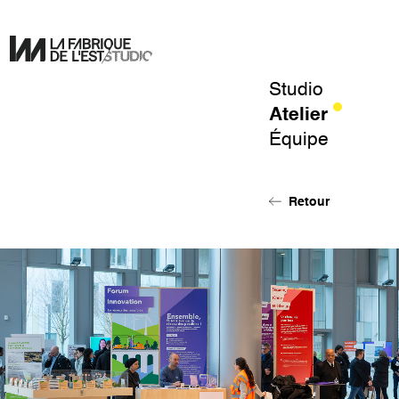
Studio
Pour
Atelier
un
Équipe
design
de
l'éphémère.
Retour