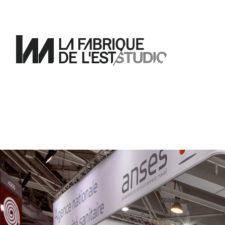
Pour
un
design
de
l'éphémère.