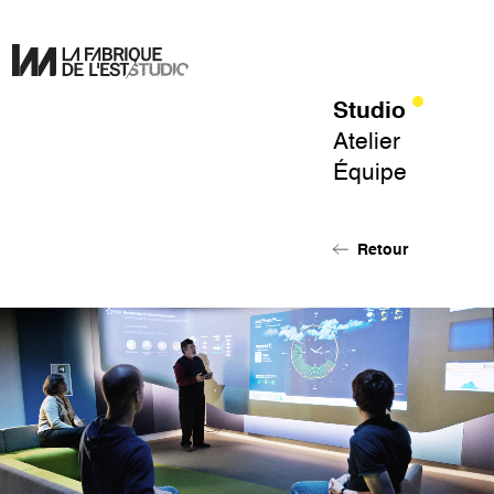
Studio
Pour
Atelier
un
Équipe
design
de
l'éphémère.
Retour