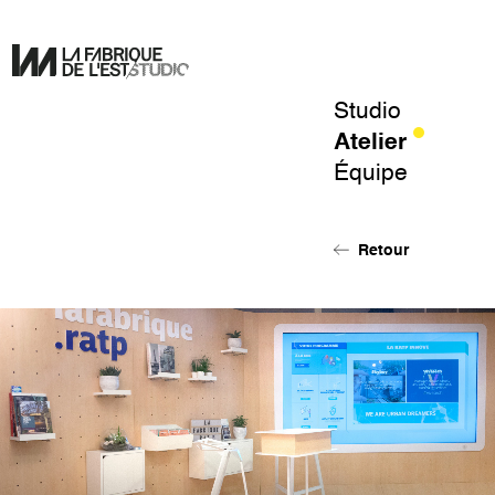
Studio
Pour
Atelier
un
Équipe
design
de
l'éphémère.
Retour