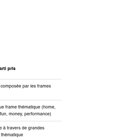
rti pris
e composée par les frames
aque frame thématique (home,
y, fun, money, performance)
ue à travers de grandes
e thématique