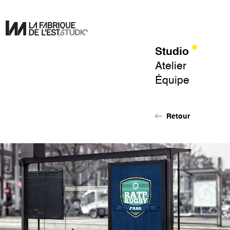
Studio
Pour
Atelier
un
Équipe
design
de
l'éphémère.
Retour