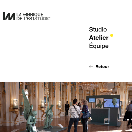
Studio
Pour
Atelier
un
Équipe
design
de
l'éphémère.
Retour