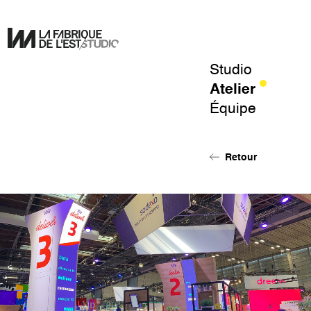
Studio
Pour
Atelier
un
Équipe
design
de
l'éphémère.
Retour