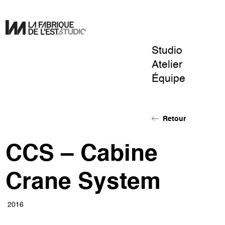
Studio
Pour
Atelier
un
Équipe
design
de
l'éphémère.
Retour
CCS – Cabine
Crane System
2016