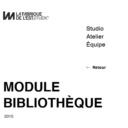
Studio
Pour
Atelier
un
Équipe
design
de
l'éphémère.
Retour
MODULE
BIBLIOTHÈQUE
2015