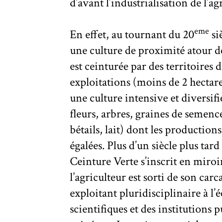
d’avant l’industrialisation de l’a
eme
En effet, au tournant du 20
si
d’inno
une culture de proximité atour de
Singapour, des USA mais aussi du
est ceinturée par des territoires d
exploitations (moins de 2 hectare
une culture intensive et diversifi
fleurs, arbres, graines de semen
bétails, lait) dont les production
égalées. Plus d’un siècle plus tard 
Ceinture Verte s’inscrit en miroi
l’agriculteur est sorti de son ca
exploitant pluridisciplinaire à l’
scientifiques et des institution