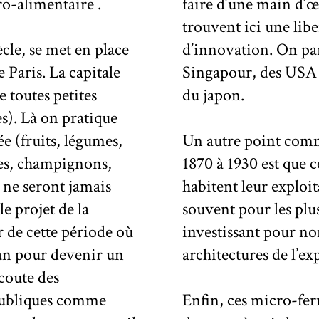
gro-alimentaire .
faire d’une main d’
trouvent ici une libe
ècle, se met en place
vation. On parle de l’Algérie, de l’Espagne de
 Paris. La capitale
 Brésil, de Chine,
e toutes petites
du japon.
s). Là on pratique
ée (fruits, légumes,
Un autre point comm
ces, champignons,
1870 à 1930 est que 
s ne seront jamais
habitent leur exploi
le projet de la
souvent pour les plus
r de cette période où
investissant pour no
rcan pour devenir un
architectures de l’ex
écoute des
s publiques comme
Enfin, ces micro-fer