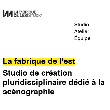
Studio
Pour
Atelier
un
Équipe
design
La
de
Fabrique
l'éphémère.
de
La fabrique de l'est
l'Est
Studio de création
pluridisciplinaire dédié à la
scénographie