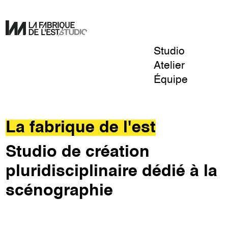
Studio
Pour
Atelier
un
Équipe
design
La
de
Fabrique
l'éphémère.
de
La fabrique de l'est
l'Est
Studio de création
pluridisciplinaire dédié à la
scénographie