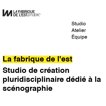
Studio
Pour
Atelier
un
Équipe
design
La
de
Fabrique
l'éphémère.
de
La fabrique de l'est
l'Est
Studio de création
pluridisciplinaire dédié à la
scénographie