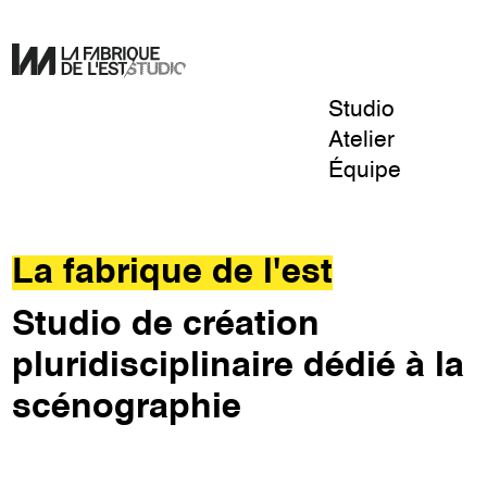
Studio
Pour
Atelier
un
Équipe
design
La
de
Fabrique
l'éphémère.
de
La fabrique de l'est
l'Est
Studio de création
pluridisciplinaire dédié à la
scénographie